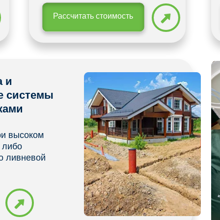
Рассчитать стоимость
а и
е системы
ками
ри высоком
 либо
о ливневой